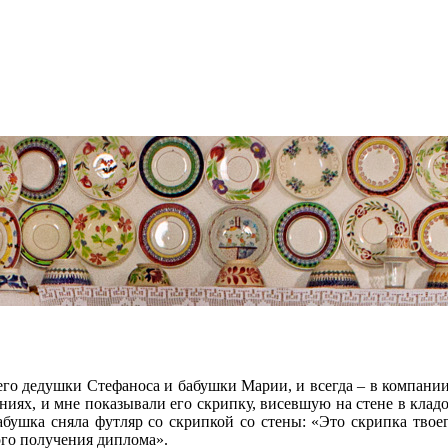
оего дедушки Стефаноса и бабушки Марии, и всегда – в компании
яниях, и мне показывали его скрипку, висевшую на стене в кл
абушка сняла футляр со скрипкой со стены: «Это скрипка твоег
ого получения диплома».