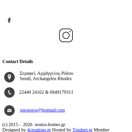
Contact Details
Σεραφεί, Αρχάγγελος Ρόδου
Serafi, Archangelos Rhodes
22440 24162 & 6949179311
xnestoros@hotmail.com
(c) 2015 -
2026 nostos-homes.gr
Designed by
4creations.gr
Hosted by
Totalnet.gr
Member